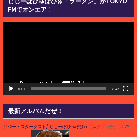
じじーぽぴゅぽぴゅ「ラーメン」がTOKYO
FMでオンエア！
動
画
プ
レ
ー
ヤ
ー
00:00
33:42
最新アルバムだぜ！
ジジー・スターダスト/ じじーぽぴゅぽぴゅ
（←クリック） 2022