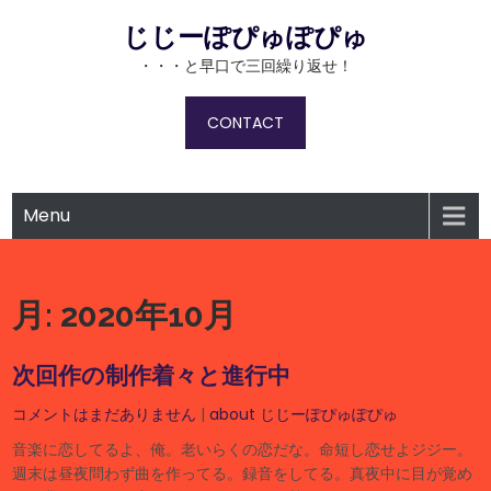
Skip
じじーぽぴゅぽぴゅ
to
content
・・・と早口で三回繰り返せ！
CONTACT
Menu
月:
2020年10月
次回作の制作着々と進行中
コメントはまだありません
|
about じじーぽぴゅぽぴゅ
音楽に恋してるよ、俺。老いらくの恋だな。命短し恋せよジジー。
週末は昼夜問わず曲を作ってる。録音をしてる。真夜中に目が覚め