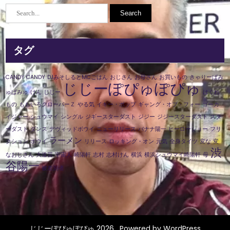
タグ
CANDY CANDY
DJみそしるとMCごはん
おじさん
お母さん
お買いもの
きゃりーぱみ
じじーぽぴゅぽぴゅ
ゅぱみゅ
けん
じじー
はぐれ
もの
ももいろクローバーＺ
やる気
イギー・ポップ
ギャング・オブ・フォー
ゴーカ
イジャー
シュウマイ
シングル
ジギースターダスト
ジジー
ジジースターダスト
スタ
ーダスト
ダンス
デヴィッドボウイ
ニューリリース
バナナ陽一
ヒーローショー
フリ
ラーメン
クション
ボウイ
リリース
ロッキング・オン
元気
全身タイツ
変な
変
渋
なおじさん
大道芸
宇宙人
崎陽軒
志村
志村けん
横浜
横浜シュウマイ崎陽軒
母
谷陽一
被差別者
じじーぽぴゅぽぴゅ 2026 . Powered by WordPress