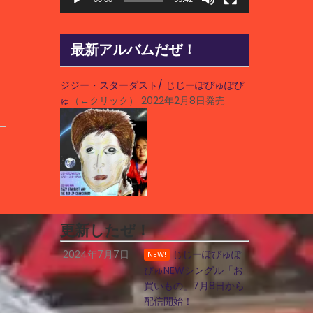
ー
最新アルバムだぜ！
ジジー・スターダスト/ じじーぽぴゅぽぴ
ゅ
（←クリック） 2022年2月8日発売
更新したぜ！
2024年7月7日
じじーぽぴゅぽ
NEW!
ぴゅNEWシングル「お
買いもの」7月8日から
配信開始！