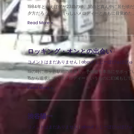
1984年といえば僕が23歳の頃。闇のど真ん中に居た
夕方だろうか。素晴らしいメロディーとともに目覚めた。
Read More »
ロッキング・オンとの出会い
コメントはまだありません
|
about じじーぽぴゅぽぴゅ
19の時に市ヶ谷駅前の本屋で、予備校を本当にサボっ
15から追求していたメロディーというものに幻滅もしてい
Read More »
渋谷陽一
コメントはまだありません
|
about じじーぽぴゅぽぴゅ