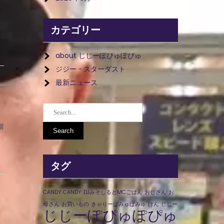
カテゴリー
about じじーぽぴゅぽぴゅ
ジジー・スターダスト
最新ニュース
横
タグ
CANDY CANDY
DJみそしるとMCごはん
おじさん
お
母さん
お買いもの
きゃりーぱみゅぱみゅ
けん
じじー
じじーぽぴゅぽぴゅ