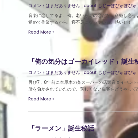
コメントはまだありません
|
about じじーぽぴゅぽぴゅ
音楽に恋してるよ、俺。老いらくの恋だな。命短し恋せ
覚めて作業するから、寝不足になっている。熱いぜ！
Read More »
「俺の気分はゴーカイレッド」誕生
コメントはまだありません
|
about じじーぽぴゅぽぴゅ
再び7，8年前に本厚木の某スーパーの店頭音楽イベン
所を負かされていたので、芳しくない集客をどうやって改
Read More »
「ラーメン」誕生秘話