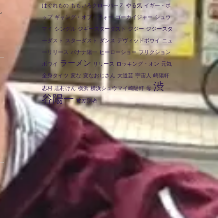
はぐれもの
ももいろクローバーＺ
やる気
イギー・ポ
ん
ップ
ギャング・オブ・フォー
ゴーカイジャー
シュウ
マイ
シングル
ジギースターダスト
ジジー
ジジースタ
ーダスト
スターダスト
ダンス
デヴィッドボウイ
ニュ
ーリリース
バナナ陽一
ヒーローショー
フリクション
ラーメン
ボウイ
リリース
ロッキング・オン
元気
全身タイツ
変な
変なおじさん
大道芸
宇宙人
崎陽軒
渋
志村
志村けん
横浜
横浜シュウマイ崎陽軒
母
谷陽一
被差別者
。