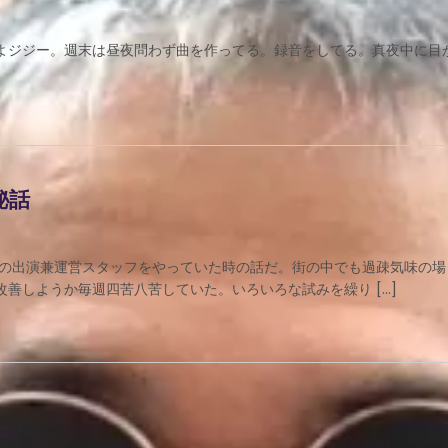
よジジー。週末は昼夜問わず曲を作ってる。録音をしてる。真夜中に目
秘話
トの出演兼運営スタッフをやっていた時の話だ。街の中でも過疎気味の場
善しようか毎週四苦八苦していた。いろいろな試みを繰り […]