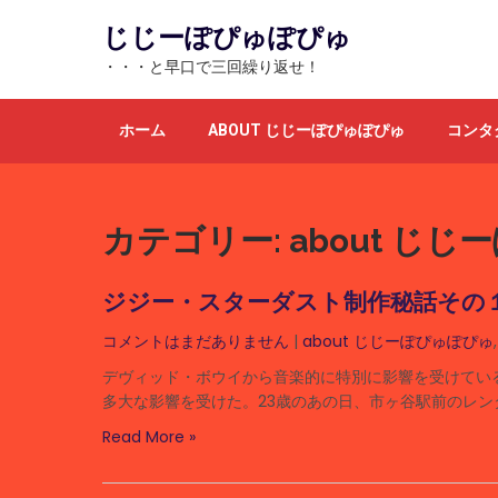
Skip
じじーぽぴゅぽぴゅ
to
content
・・・と早口で三回繰り返せ！
ホーム
ABOUT じじーぽぴゅぽぴゅ
コンタ
カテゴリー:
about じ
ジジー・スターダスト制作秘話その
コメントはまだありません
|
about じじーぽぴゅぽぴゅ
デヴィッド・ボウイから音楽的に特別に影響を受けてい
多大な影響を受けた。23歳のあの日、市ヶ谷駅前のレン
Read More »