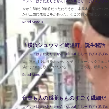
コメントはまだありません
|
about じじーぽぴゅぽぴゅ
今から8年か9年前だっただろうか。本厚木の某スーパ
かい正面に雑居ビルがあった。そこの1階か2階にラーメン
Read More »
「横浜シュウマイ崎陽軒」誕生秘話
コメントはまだありません
|
about じじーぽぴゅぽぴゅ
ニ、三ヵ月後に横浜ホッチポッチ・ミュージックフェス
浜にまつわる歌を歌いたいな・・・・じゃあ、新曲を作る
Read More »
音楽も人の感覚もものすごく繊細だ
コメントはまだありません
|
about じじーぽぴゅぽぴゅ