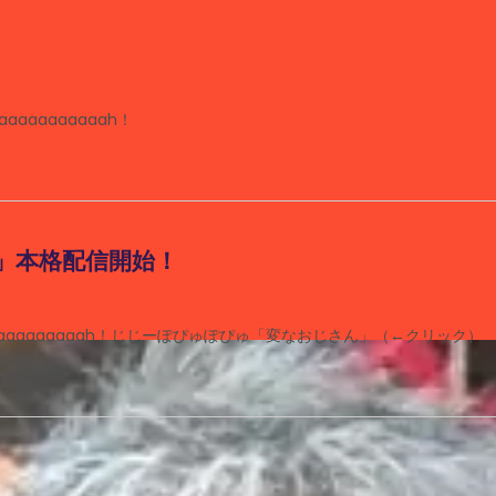
aaaaaaaah！
」本格配信開始！
aaaaaaaaah！じじーぽぴゅぽぴゅ「変なおじさん」（←クリック）