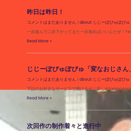
昨日は昨日！
コメントはまだありません
|
about じじーぽぴゅぽぴゅ
一歩進んで二歩下がってまた一歩進めばいいんだぜ！Yeaaa
Read More »
じじーぽぴゅぽぴゅ「変なおじさん
コメントはまだありません
|
about じじーぽぴゅぽぴゅ
下記のお好きなサービスで聴けるぜ！楽しめYeaaaaaa
Read More »
次回作の制作着々と進行中