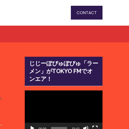
CONTACT
じじーぽぴゅぽぴゅ「ラー
メン」がTOKYO FMでオ
ンエア！
動
ら
画
プ
レ
ー
ヤ
00:00
33:42