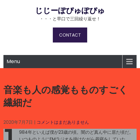
Skip
じじーぽぴゅぽぴゅ
to
content
・・・と早口で三回繰り返せ！
CONTACT
Menu
音楽も人の感覚もものすごく
繊細だ
2020年7月7日
|
コメントはまだありません
984年といえば僕が23歳の頃。闇のど真ん中に居た頃だ。
いつものようにFMラジオを掛けながら昼寝をしていた。