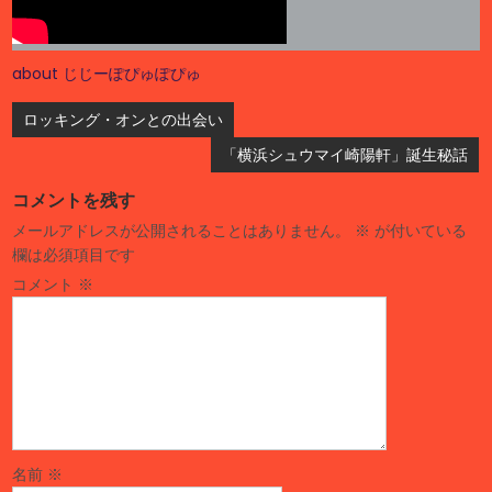
about じじーぽぴゅぽぴゅ
投
ロッキング・オンとの出会い
稿
「横浜シュウマイ崎陽軒」誕生秘話
ナ
コメントを残す
ビ
メールアドレスが公開されることはありません。
※
が付いている
ゲ
欄は必須項目です
ー
コメント
※
シ
ョ
ン
名前
※