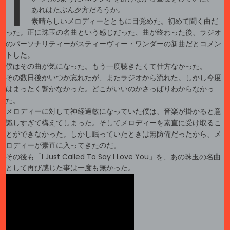
1
あれはたぶん夕方だろうか。
素晴らしいメロディーとともに目覚めた。初めて聞く曲だ
った。正に珠玉の名曲という感じだった、曲が終わった後、ラジオ
のパーソナリティーがスティーヴィー・ワンダーの新曲だとコメン
トした。
僕はその曲が気になった。もう一度聴きたくて仕方なかった。
その数日後かいつか忘れたが、またラジオから流れた。しかし今度
はまったく響かなかった。どこがいいのかさっぱりわからなかっ
た。
メロディーに対して神経過敏になっていた僕は、音楽が掛かると意
識しすぎて構えてしまった。そしてメロディーを素直に受け取るこ
とができなかった。しかし眠っていたときは無防備だったから、メ
ロディーが素直に入ってきたのだ。
その後も「I Just Called To Say I Love You」を、あの珠玉の名曲
として再び感じた事は一度も無かった。