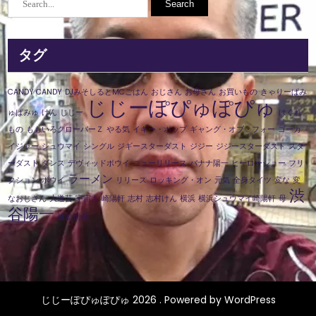
タグ
CANDY CANDY
DJみそしるとMCごはん
おじさん
お母さん
お買いもの
きゃりーぱみ
じじーぽぴゅぽぴゅ
ゅぱみゅ
けん
じじー
はぐれ
もの
ももいろクローバーＺ
やる気
イギー・ポップ
ギャング・オブ・フォー
ゴーカ
イジャー
シュウマイ
シングル
ジギースターダスト
ジジー
ジジースターダスト
スタ
ーダスト
ダンス
デヴィッドボウイ
ニューリリース
バナナ陽一
ヒーローショー
フリ
ラーメン
クション
ボウイ
リリース
ロッキング・オン
元気
全身タイツ
変な
変
渋
なおじさん
大道芸
宇宙人
崎陽軒
志村
志村けん
横浜
横浜シュウマイ崎陽軒
母
谷陽一
被差別者
じじーぽぴゅぽぴゅ 2026 . Powered by WordPress