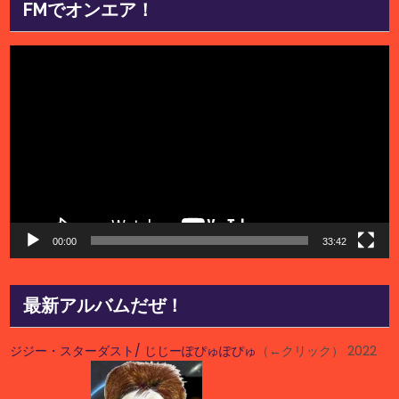
FMでオンエア！
動
画
プ
レ
ー
ヤ
ー
00:00
33:42
最新アルバムだぜ！
ジジー・スターダスト/ じじーぽぴゅぽぴゅ
（←クリック） 2022