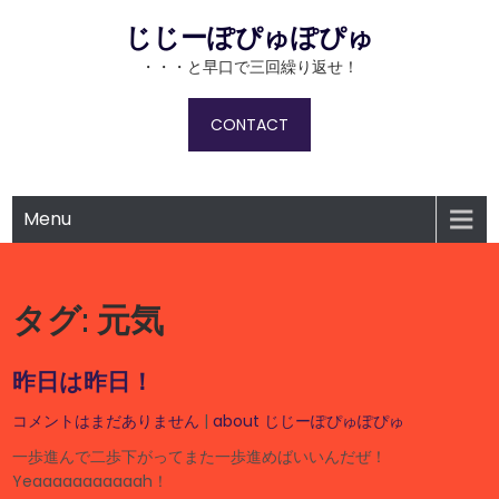
Skip
じじーぽぴゅぽぴゅ
to
content
・・・と早口で三回繰り返せ！
CONTACT
Menu
タグ:
元気
昨日は昨日！
コメントはまだありません
|
about じじーぽぴゅぽぴゅ
一歩進んで二歩下がってまた一歩進めばいいんだぜ！
Yeaaaaaaaaaaah！