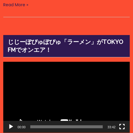
Read More »
じじーぽぴゅぽぴゅ「ラーメン」がTOKYO
FMでオンエア！
動
画
プ
レ
ー
ヤ
ー
00:00
33:42