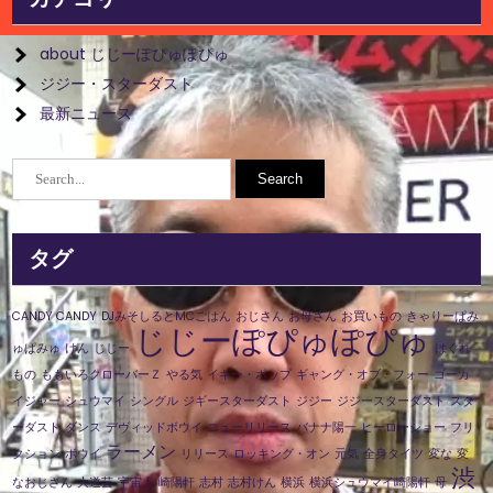
about じじーぽぴゅぽぴゅ
ジジー・スターダスト
最新ニュース
タグ
CANDY CANDY
DJみそしるとMCごはん
おじさん
お母さん
お買いもの
きゃりーぱみ
じじーぽぴゅぽぴゅ
ゅぱみゅ
けん
じじー
はぐれ
もの
ももいろクローバーＺ
やる気
イギー・ポップ
ギャング・オブ・フォー
ゴーカ
イジャー
シュウマイ
シングル
ジギースターダスト
ジジー
ジジースターダスト
スタ
ーダスト
ダンス
デヴィッドボウイ
ニューリリース
バナナ陽一
ヒーローショー
フリ
ラーメン
クション
ボウイ
リリース
ロッキング・オン
元気
全身タイツ
変な
変
渋
なおじさん
大道芸
宇宙人
崎陽軒
志村
志村けん
横浜
横浜シュウマイ崎陽軒
母