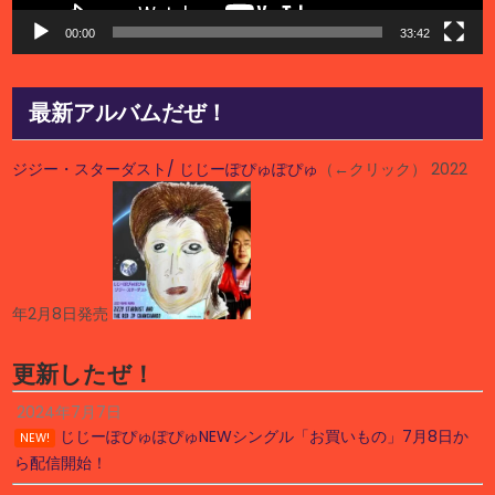
00:00
33:42
最新アルバムだぜ！
ジジー・スターダスト/ じじーぽぴゅぽぴゅ
（←クリック） 2022
年2月8日発売
更新したぜ！
2024年7月7日
じじーぽぴゅぽぴゅNEWシングル「お買いもの」7月8日か
NEW!
ら配信開始！