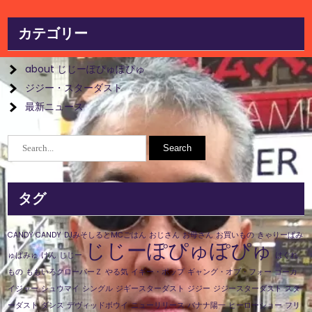
カテゴリー
about じじーぽぴゅぽぴゅ
ジジー・スターダスト
最新ニュース
タグ
CANDY CANDY
DJみそしるとMCごはん
おじさん
お母さん
お買いもの
きゃりーぱみ
じじーぽぴゅぽぴゅ
ゅぱみゅ
けん
じじー
はぐれ
もの
ももいろクローバーＺ
やる気
イギー・ポップ
ギャング・オブ・フォー
ゴーカ
イジャー
シュウマイ
シングル
ジギースターダスト
ジジー
ジジースターダスト
スタ
ーダスト
ダンス
デヴィッドボウイ
ニューリリース
バナナ陽一
ヒーローショー
フリ