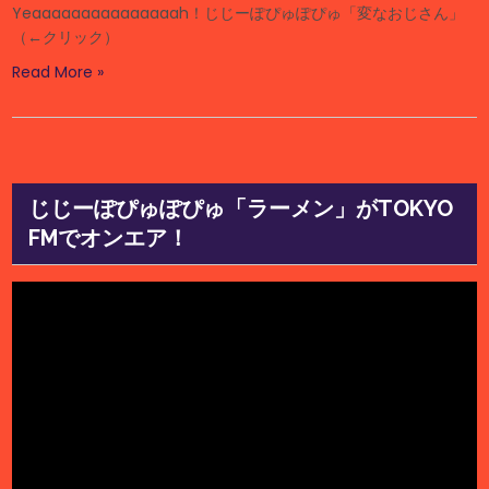
Yeaaaaaaaaaaaaaaah！じじーぽぴゅぽぴゅ「変なおじさん」
（←クリック）
Read More »
じじーぽぴゅぽぴゅ「ラーメン」がTOKYO
FMでオンエア！
動
画
プ
レ
ー
ヤ
ー