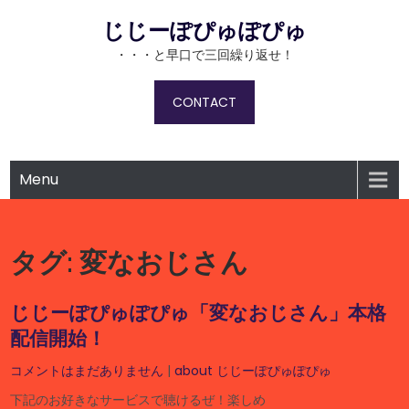
Skip
じじーぽぴゅぽぴゅ
to
content
・・・と早口で三回繰り返せ！
CONTACT
Menu
タグ:
変なおじさん
じじーぽぴゅぽぴゅ「変なおじさん」本格
配信開始！
コメントはまだありません
|
about じじーぽぴゅぽぴゅ
下記のお好きなサービスで聴けるぜ！楽しめ